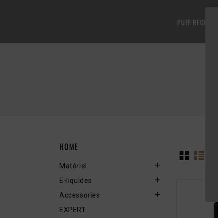
PUFF RECHAR
HOME
T

Matériel

E-liquides

Accessories
EXPERT