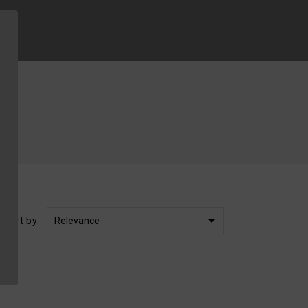

Relevance
Sort by: