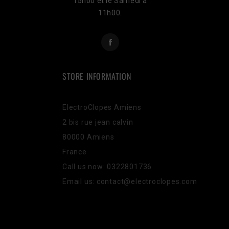
15h00 et le Samedi à
11h00.
Facebook
STORE INFORMATION
ElectroClopes Amiens
2 bis rue jean calvin
80000 Amiens
France
Call us now:
0322801736
Email us:
contact@electroclopes.com