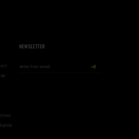
NEWSLETTER
Port
 de
nties
ialité