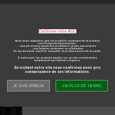
GEABLE
NOUVEAUTES
Confirmer votre AGE.
LIST OF PRODUCTS BY BRAND CAPELLA
Nous vous rappelons que les produits contenant de la nicotine
sont fortement déconseillés :
Home
Brands
Capella
- aux personnes ayant des problèmes cardio-vasculaires
- aux femmes enceintes ou allaitantes
En cas de doute, veuillez consulter un professionnel de la santé.
D’autre part, les produits vendus sur ce site sont destinés
uniquement aux fumeurs majeurs.
En visitant notre site vous confirmez avoir pris
connaissance de ces informations.
here is 1 product.
JE SUIS MINEUR
J'AI PLUS DE 18 ANS,