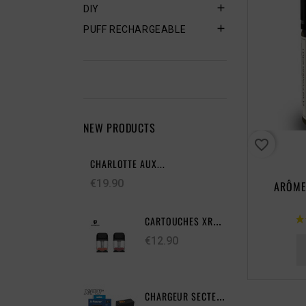

DIY

PUFF RECHARGEABLE
NEW PRODUCTS
favorite_border
CHARLOTTE AUX...
€19.90
ARÔME
CARTOUCHES XROS...
€12.90
CHARGEUR SECTEUR...